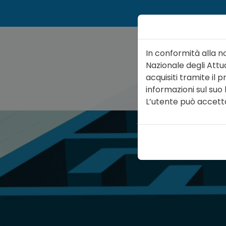
In conformità alla n
Nazionale degli Attua
acquisiti tramite il
informazioni sul suo
ATTUARIO
ORGA
L’utente può accettare