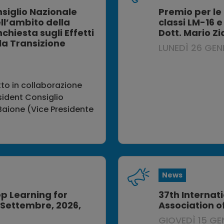
nsiglio Nazionale
Premio per le 
ell’ambito della
classi LM-16 
hiesta sugli Effetti
Dott. Mario Zi
lla Transizione
LUNEDÌ 26 GEN
tto in collaborazione
sident Consiglio
 Baione (Vice Presidente
News
p Learning for
37th Internat
 Settembre, 2026,
Association o
GIOVEDÌ 15 GE