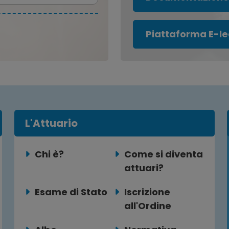
Piattaforma E-le
L'Attuario
Chi è?
Come si diventa
attuari?
Esame di Stato
Iscrizione
all'Ordine