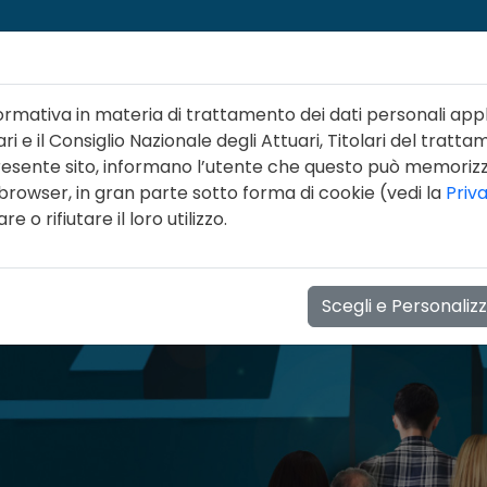
ormativa in materia di trattamento dei dati personali appl
ri e il Consiglio Nazionale degli Attuari, Titolari del tratta
 presente sito, informano l’utente che questo può memori
 browser, in gran parte sotto forma di cookie (vedi la
Priv
NI
LINEE GUIDA
FORMAZIONE
EVENTI
NOT
 o rifiutare il loro utilizzo.
Scegli e Personaliz