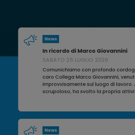
News
In ricordo di Marco Giovannini
SABATO 25 LUGLIO 2026
Notizie in evidenza
Comunichiamo con profondo cordogl
caro Collega Marco Giovannini, venu
improvvisamente sul luogo di lavoro. 
scrupoloso, ha svolto la propria attivit
News