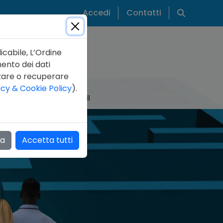
Cerca
Accedi
Contatti
icabile, L’Ordine
mento dei dati
zzare o recuperare
acy & Cookie Policy
).
IZIE
PUBBLICAZIONI
za
Accetta tutti