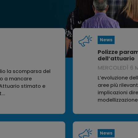
News
Polizze param
dell’attuario
MERCOLEDÌ 6 
io la scomparsa del
L’evoluzione de
to a mancare
aree più rilevan
Attuario stimato e
implicazioni dire
...
modellizzazione 
News