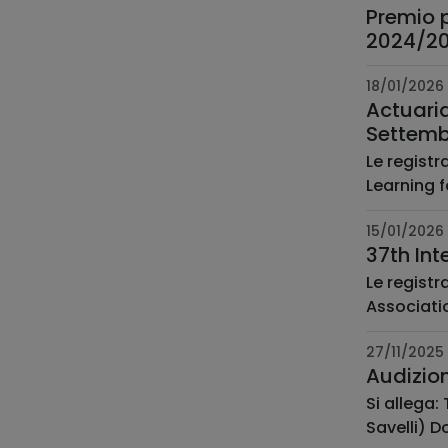
Premio p
2024/20
18/01/2026
Actuari
Settemb
Le regist
Learning f
15/01/2026
37th Int
Le registr
Associatio
27/11/2025
Audizio
Si allega:
Savelli) D