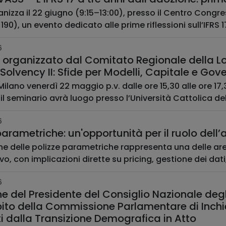
nizza il 22 giugno (9:15–13:00), presso il Centro Congre
190), un evento dedicato alle prime riflessioni sull’IFRS 17
6
ganizzato dal Comitato Regionale della Lombardia: “Il Rischio C
Solvency II: Sfide per Modelli, Capitale e Gov
 Milano venerdì 22 maggio p.v. dalle ore 15,30 alle ore 17,
il seminario avrà luogo presso l’Università Cattolica del
6
parametriche: un'opportunità per il ruolo dell’
ne delle polizze parametriche rappresenta una delle aree
vo, con implicazioni dirette su pricing, gestione dei dati
6
e del Presidente del Consiglio Nazionale degli 
ito della Commissione Parlamentare di Inchies
i dalla Transizione Demografica in Atto