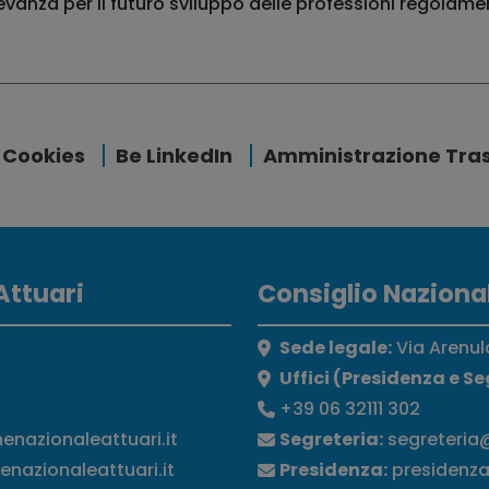
evanza per il futuro sviluppo delle professioni regolame
Cookies
Be LinkedIn
Amministrazione Tra
Attuari
Consiglio Nazional
Sede legale:
Via Arenul
Uffici (Presidenza e Se
+39 06 32111 302
nenazionaleattuari.it
Segreteria:
segreteria@
enazionaleattuari.it
Presidenza:
presidenza