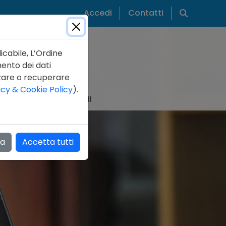
Cerca
Accedi
Contatti
icabile, L’Ordine
mento dei dati
zzare o recuperare
acy & Cookie Policy
).
IZIE
PUBBLICAZIONI
za
Accetta tutti