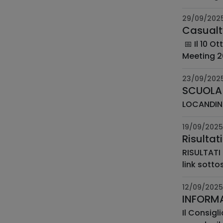
29/09/202
Casualt
📅 Il 10 O
Meeting 20
23/09/202
SCUOLA 
LOCANDINA
19/09/2025
Risultat
RISULTATI EL
link sottos
12/09/2025
INFORMA
Il Consigl