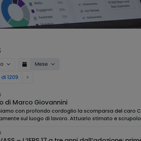
s
 di 1209
>
6
do di Marco Giovannini
amo con profondo cordoglio la scomparsa del caro C
mente sul luogo di lavoro. Attuario stimato e scrupoloso,
6
VASS – L’IFRS 17 a tre anni dall’adozione: prim