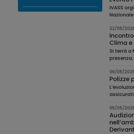
IVASS orga
Nazionale 
22/05/202
Incontro or
Clima e 
Si terrà a
presenza, 
06/05/202
Polizze 
L’evoluzio
assicurati
05/05/202
Audizion
nell’amb
Derivant