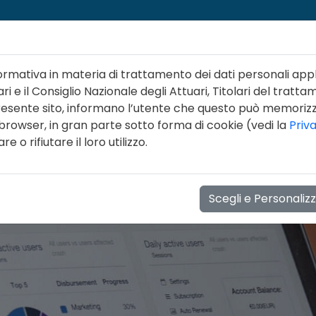
ormativa in materia di trattamento dei dati personali appl
ri e il Consiglio Nazionale degli Attuari, Titolari del tratta
 presente sito, informano l’utente che questo può memori
 browser, in gran parte sotto forma di cookie (vedi la
Priv
NI
LINEE GUIDA
FORMAZIONE
EVENTI
NOT
 o rifiutare il loro utilizzo.
Scegli e Personaliz