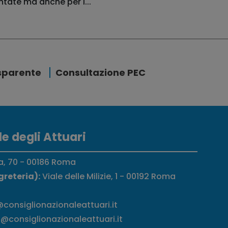
ntate ma anche per l...
sparente
Consultazione PEC
e degli Attuari
a, 70 - 00186 Roma
greteria):
Viale delle Milizie, 1 - 00192 Roma
consiglionazionaleattuari.it
@consiglionazionaleattuari.it