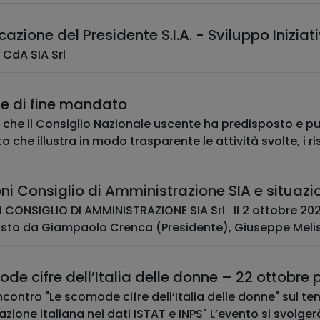
zione del Presidente S.I.A. - Sviluppo Iniziati
 CdA SIA Srl
ne di fine mandato
 che il Consiglio Nazionale uscente ha predisposto e pu
che illustra in modo trasparente le attività svolte, i risu
ni Consiglio di Amministrazione SIA e situazi
I AMMINISTRAZIONE SIA Srl Il 2 ottobre 2025 l'intero Consiglio di Amministrazione di SIA
sto da Giampaolo Crenca (Presidente), Giuseppe Melisi,
de cifre dell’Italia delle donne – 22 ottobre p.
’incontro "Le scomode cifre dell’Italia delle donne" sul t
azione italiana nei dati ISTAT e INPS" L’evento si svolgerà 