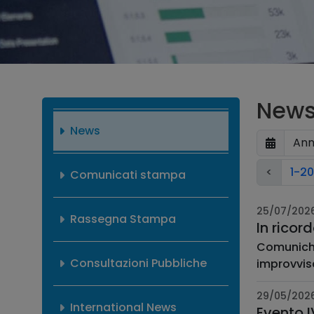
New
News
<
1-20
Comunicati stampa
25/07/202
Rassegna Stampa
In ricor
Comunichi
Consultazioni Pubbliche
improvvisa
29/05/202
International News
Evento I