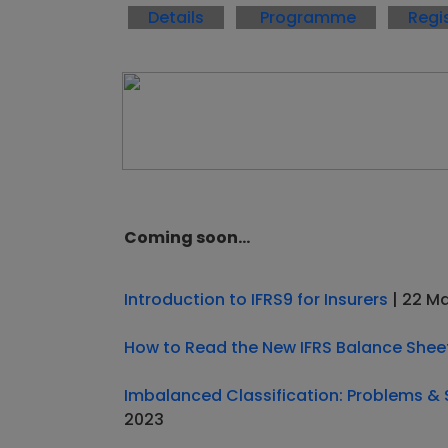
Details
Programme
Regi
Coming soon...
Introduction to IFRS9 for Insurers
| 22 M
How to Read the New IFRS Balance Sheet 
Imbalanced Classification: Problems & 
2023