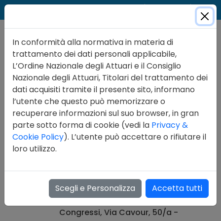
Cer
Accedi
Contatti
In conformità alla normativa in materia di
trattamento dei dati personali applicabile,
L’Ordine Nazionale degli Attuari e il Consiglio
Nazionale degli Attuari, Titolari del trattamento dei
dati acquisiti tramite il presente sito, informano
Formazione
l’utente che questo può memorizzare o
Corsi di Formazione
recuperare informazioni sul suo browser, in gran
parte sotto forma di cookie (vedi la
Privacy &
12/12/2012
Cookie Policy
). L’utente può accettare o rifiutare il
9° Corso FAC-SIFA
loro utilizzo.
2012
Si comunica che il 9° corso FAC-
Scegli e Personalizza
Accetta tutti
SIFA del 2012 si terrà a
Roma, lunedì
17 dicembre 2012, presso il
Centro
Congressi
, Via Cavour, 50/a -