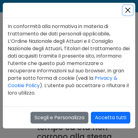
Cer
Accedi
Contatti
In conformità alla normativa in materia di
trattamento dei dati personali applicabile,
L’Ordine Nazionale degli Attuari e il Consiglio
Nazionale degli Attuari, Titolari del trattamento dei
dati acquisiti tramite il presente sito, informano
Formazione
l’utente che questo può memorizzare o
Corsi di Formazione
recuperare informazioni sul suo browser, in gran
parte sotto forma di cookie (vedi la
Privacy &
08/10/2025
Cookie Policy
). L’utente può accettare o rifiutare il
Seminario del
loro utilizzo.
Comitato Scientifico
dell’Ordine degli
Attuari - "Quando
Scegli e Personalizza
Accetta tutti
tempo ed età non
corrono alla stessa