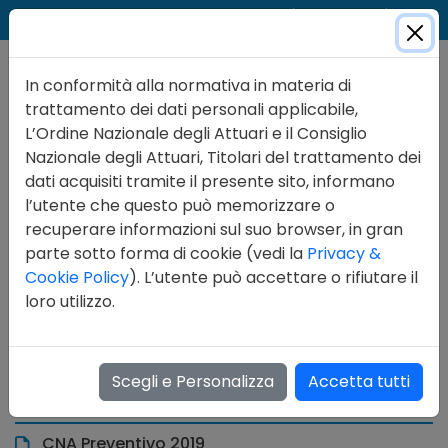
Cer
Accedi
Contatti
In conformità alla normativa in materia di
trattamento dei dati personali applicabile,
L’Ordine Nazionale degli Attuari e il Consiglio
Nazionale degli Attuari, Titolari del trattamento dei
dati acquisiti tramite il presente sito, informano
l’utente che questo può memorizzare o
recuperare informazioni sul suo browser, in gran
parte sotto forma di cookie (vedi la
Privacy &
Cookie Policy
). L’utente può accettare o rifiutare il
Amministrazione Trasparente
Bilanci
loro utilizzo.
Bilancio preventivo e consuntivo
CNA
2018
Scegli e Personalizza
Accetta tutti
Allegati
CNA Preventivo 2019