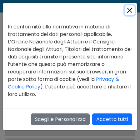
Cer
Accedi
Contatti
In conformità alla normativa in materia di
trattamento dei dati personali applicabile,
L’Ordine Nazionale degli Attuari e il Consiglio
Nazionale degli Attuari, Titolari del trattamento dei
dati acquisiti tramite il presente sito, informano
l’utente che questo può memorizzare o
recuperare informazioni sul suo browser, in gran
parte sotto forma di cookie (vedi la
Privacy &
Cookie Policy
). L’utente può accettare o rifiutare il
Amministrazione Trasparente
loro utilizzo.
Personale
Scegli e Personalizza
Accetta tutti
Dotazione organica