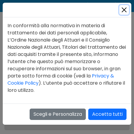
Cer
Accedi
Contatti
In conformità alla normativa in materia di
trattamento dei dati personali applicabile,
L’Ordine Nazionale degli Attuari e il Consiglio
Nazionale degli Attuari, Titolari del trattamento dei
dati acquisiti tramite il presente sito, informano
l’utente che questo può memorizzare o
recuperare informazioni sul suo browser, in gran
parte sotto forma di cookie (vedi la
Privacy &
Cookie Policy
). L’utente può accettare o rifiutare il
Amministrazione Trasparente
loro utilizzo.
Servizi erogati
Scegli e Personalizza
Accetta tutti
Servizi resi ad utenti esterni